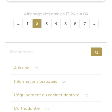
Affichage des articles 13-24 sur 84
1
2
3
4
5
6
7
Rechercher
Articles Count
À la une
(3)
Articles Count
Informations pratiques
(2)
Articles Count
L'équipement du cabinet dentaire
(3)
Articles Count
L'orthodontie
(4)