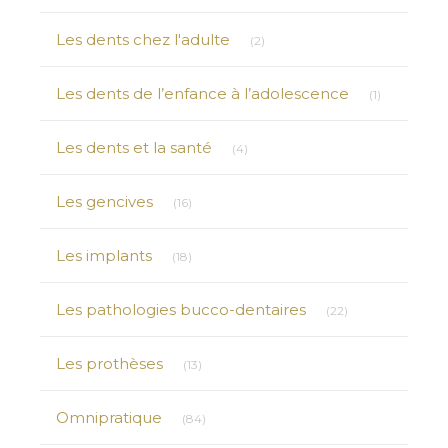
Articles Count
Les dents chez l'adulte
(2)
Articles Co
Les dents de l’enfance à l’adolescence
(1)
Articles Count
Les dents et la santé
(4)
Articles Count
Les gencives
(16)
Articles Count
Les implants
(18)
Articles Count
Les pathologies bucco-dentaires
(22)
Articles Count
Les prothèses
(13)
Articles Count
Omnipratique
(84)