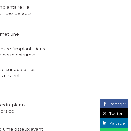
plantaire : la
ion des défauts
rmet une
toure l'implant) dans
 cette chirurgie.
de surface et les
s restent
Partager
es implants
lors de
Twitter
Partager
volume osseux avant