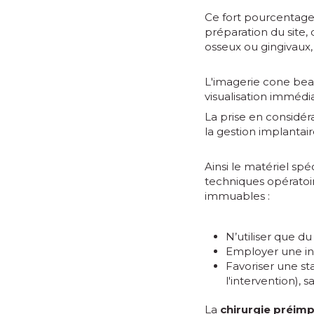
Ce fort pourcentage 
préparation du site,
osseux ou gingivaux, 
L'imagerie cone be
visualisation immédi
La prise en considér
la gestion implantai
Ainsi le matériel spé
techniques opératoir
immuables :
N’utiliser que du
Employer une in
Favoriser une stab
l'intervention), 
La
chirurgie préimp