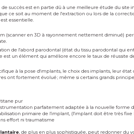
de succès est en partie dû à une meilleure étude du site im
 que ce soit au moment de l'extraction ou lors de la correct
est essentielle.
am (scanner en 3D à rayonnement nettement diminué) pe
ate.
ation de l'abord parodontal (état du tissu parodontal qui en
re est un élément qui améliore encore le taux de réussite de
cifique à la pose d'implants, le choix des implants, leur état 
es ont fortement évolué ; même si certains grands principe
 titane pur
strumentation parfaitement adaptée à la nouvelle forme d
ilisation primaire de l’implant, (l'implant doit être très fixe 
sans effort ni traumatisme
lantaire
, de plus en plus sophistiquée, peut redonner du 