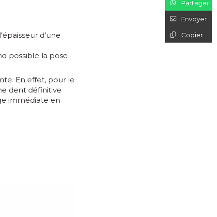
Partager
Envoyer
l’épaisseur d’une
Copier
nd possible la pose
te. En effet, pour le
ne dent définitive
arge immédiate en