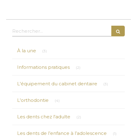
Rechercher
Articles Count
À la une
(3)
Articles Count
Informations pratiques
(2)
Articles Count
L'équipement du cabinet dentaire
(3)
Articles Count
L'orthodontie
(4)
Articles Count
Les dents chez l'adulte
(2)
Articles Co
Les dents de l’enfance à l’adolescence
(1)