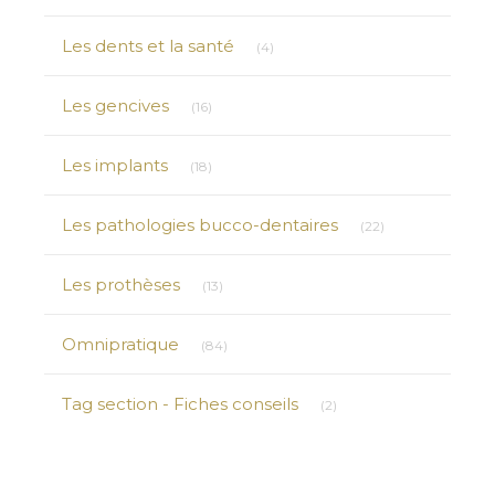
Articles Count
Les dents et la santé
(4)
Articles Count
Les gencives
(16)
Articles Count
Les implants
(18)
Articles Count
Les pathologies bucco-dentaires
(22)
Articles Count
Les prothèses
(13)
Articles Count
Omnipratique
(84)
Articles Count
Tag section - Fiches conseils
(2)