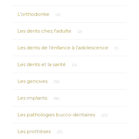
Articles Count
L'orthodontie
(4)
Articles Count
Les dents chez l'adulte
(2)
Articles Co
Les dents de l’enfance à l’adolescence
(1)
Articles Count
Les dents et la santé
(4)
Articles Count
Les gencives
(16)
Articles Count
Les implants
(18)
Articles Count
Les pathologies bucco-dentaires
(22)
Articles Count
Les prothèses
(13)