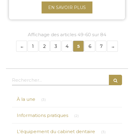
EN SAVOIR PLUS
Affichage des articles 49-60 sur 84
1
2
3
4
5
6
7
Rechercher
Articles Count
À la une
(3)
Articles Count
Informations pratiques
(2)
Articles Count
L'équipement du cabinet dentaire
(3)