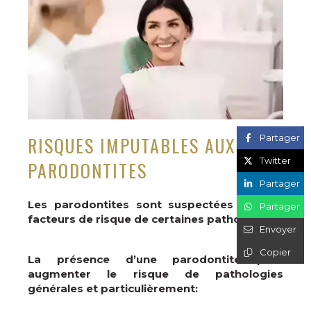
RISQUES IMPUTABLES AUX
Partager
Twitter
PARODONTITES
Partager
Les parodontites sont suspectées comme
Partager
facteurs de risque de certaines pathologies.
Envoyer
Copier
La présence d’une parodontite peut
augmenter le risque de pathologies
générales et particulièrement: