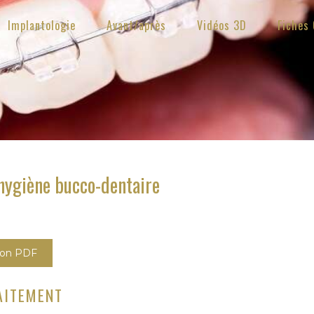
Implantologie
Avant/après
Vidéos 3D
Fiches 
hygiène bucco-dentaire
sion PDF
AITEMENT