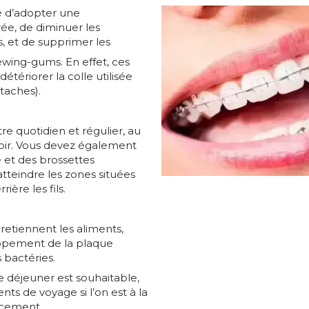
é d’adopter une
rée, de diminuer les
s, et de supprimer les
wing-gums. En effet, ces
détériorer la colle utilisée
taches).
re quotidien et régulier, au
oir. Vous devez également
re et des brossettes
atteindre les zones situées
rière les fils.
s retiennent les aliments,
oppement de la plaque
 bactéries.
 déjeuner est souhaitable,
ts de voyage si l’on est à la
acement.