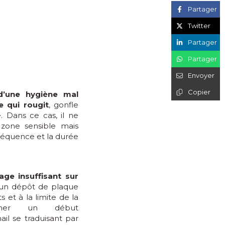
Partager
Twitter
Partager
Partager
Envoyer
Copier
d’une hygiène mal
 qui rougit
, gonfle
. Dans ce cas, il ne
 zone sensible mais
réquence et la durée
age insuffisant sur
 un dépôt de plaque
 et à la limite de la
aîner un début
ail se traduisant par