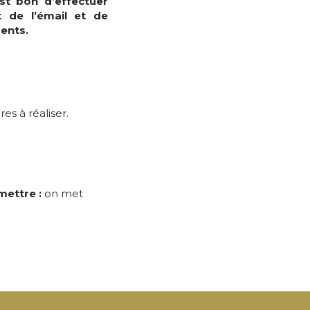
est bon d’effectuer
at de l’émail et de
ents.
es à réaliser.
mettre :
on met