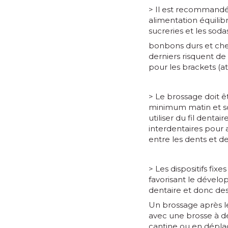
> Il est recommand
alimentation équilib
sucreries et les soda
bonbons durs et che
derniers risquent de 
pour les brackets (at
> Le brossage doit êt
minimum matin et s
utiliser du fil dentai
interdentaires pour 
entre les dents et der
> Les dispositifs fixe
favorisant le dével
dentaire et donc des
Un brossage après le
avec une brosse à den
cantine ou en dépl